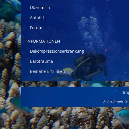
Über mich
Anfahrt
Forum
INFORMATIONEN
Dekompressionserkrankung
Barotrauma
Beinahe-Ertrinken
Navigation
Im
überspringen
Bildnachweis:
St