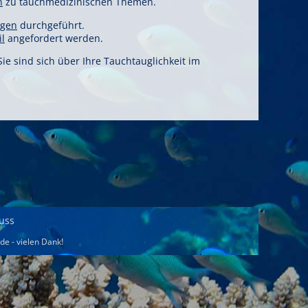
n
zu tauchmedizinischen Themen.
ngen
durchgeführt.
l
angefordert werden.
e sind sich über Ihre Tauchtauglichkeit im
uss
.de
- vielen Dank!