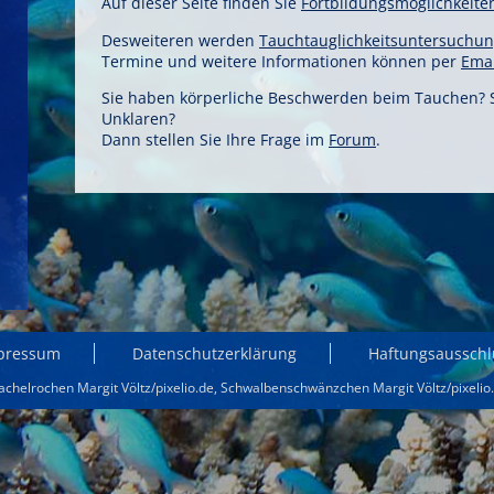
Auf dieser Seite finden Sie
Fortbildungsmöglichkeite
Desweiteren werden
Tauchtauglichkeitsuntersuchu
Termine und weitere Informationen können per
Emai
Sie haben körperliche Beschwerden beim Tauchen? Si
Unklaren?
Dann stellen Sie Ihre Frage im
Forum
.
pressum
Datenschutzerklärung
Haftungsausschl
achelrochen Margit Völtz/pixelio.de
,
Schwalbenschwänzchen Margit Völtz/pixelio